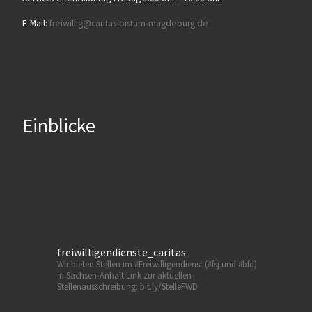
E-Mail:
freiwillig@caritas-bistum-magdeburg.de
Einblicke
freiwilligendienste_caritas
Wir bieten Stellen im #Freiwilligendienst (#fsj und #bfd)
in Sachsen-Anhalt
Link zur aktuellen
Stellenausschreibung: bit.ly/StelleFWD