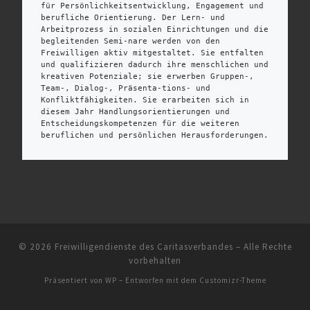
für Persönlichkeitsentwicklung, Engagement und 
berufliche Orientierung. Der Lern- und 
Arbeitprozess in sozialen Einrichtungen und die 
begleitenden Semi-nare werden von den 
Freiwilligen aktiv mitgestaltet. Sie entfalten 
und qualifizieren dadurch ihre menschlichen und 
kreativen Potenziale; sie erwerben Gruppen-, 
Team-, Dialog-, Präsenta-tions- und 
Konfliktfähigkeiten. Sie erarbeiten sich in 
diesem Jahr Handlungsorientierungen und 
Entscheidungskompetenzen für die weiteren 
beruflichen und persönlichen Herausforderungen.
© 2026
Freiwilligendienste des Caritasverbandes
– Alle Rechte
vorbehalten
Präsentiert von
WP
– Entworfen mit dem
Customizr-Theme