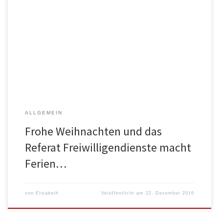
Bis zum 03.01.2017! Dann könnt ihr uns wieder wie gewohnt
erreichen. Also gesegnete Weihnachtstage… – ganz besonders
allen Freunden unseres Referates, denen es nicht so gut geht.
Hinter manchen liegt ein schweres Jahr, ob sie ein Jahr mit
Trennungen durch eine endende Liebe oder durch Tod, ein Jahr
mit Krankheit […]
ALLGEMEIN
Frohe Weihnachten und das
Referat Freiwilligendienste macht
Ferien…
von
Elisabeth
Veröffentlicht am
22. Dezember 2016