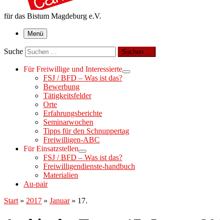
für das Bistum Magdeburg e.V.
Menü
Suche
Suchen …
Für Freiwillige und Interessierte
FSJ / BFD – Was ist das?
Bewerbung
Tätigkeitsfelder
Orte
Erfahrungsberichte
Seminarwochen
Tipps für den Schnuppertag
Freiwilligen-ABC
Für Einsatzstellen
FSJ / BFD – Was ist das?
Freiwilligendienste-handbuch
Materialien
Au-pair
Start
»
2017
»
Januar
»
17.