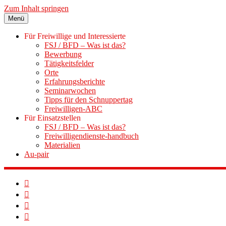
Zum Inhalt springen
Menü
Für Freiwillige und Interessierte
FSJ / BFD – Was ist das?
Bewerbung
Tätigkeitsfelder
Orte
Erfahrungsberichte
Seminarwochen
Tipps für den Schnuppertag
Freiwilligen-ABC
Für Einsatzstellen
FSJ / BFD – Was ist das?
Freiwilligendienste-handbuch
Materialien
Au-pair