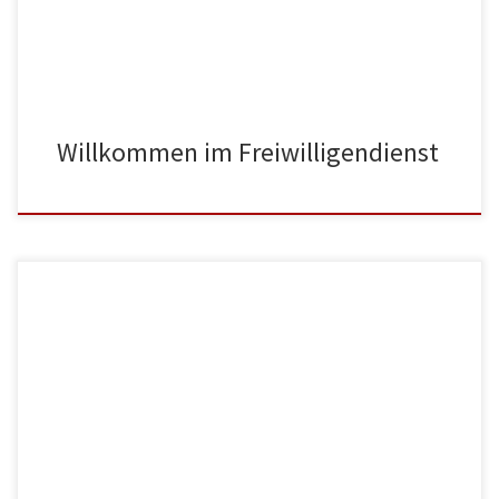
Willkommen im Freiwilligendienst
#freiwilligendienststärken In der Sitzung des Petitionsausschusses
des Deutschen Bundestages am 15. November 2023 hat die von
über 100.000 Menschen unterstützte Petition der Kampagne
„Freiwilligendienst stärken“ das höchste Votum erhalten. In der
Sitzung des Petitionsausschusses des Deutschen Bundestages am
15. November 2023 hat die von über 100.000 Menschen
unterstützte Petition der […]