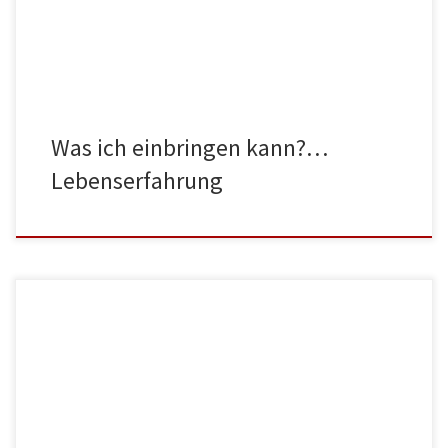
anschließende Erzieherausbildung mitarbeiten. Den
Jugendfreiwilligendienst FSJ kennen viele […]
Was ich einbringen kann?…
Lebenserfahrung
Über den Terrrand schauen Im Freiwilligendienst lernst du in der
Einsatzstelle viel über die sozialen Berufe und Tätigkeitsfelder in
deiner Einsatzstelle. Du siehst jeden Tag, was ein Mitarbeiter im
Bereich Pflege macht oder was eine Erzieherin in einer Kita leistet.
In einer Einrichtung für Menschen mit Behinderung erfährst du was