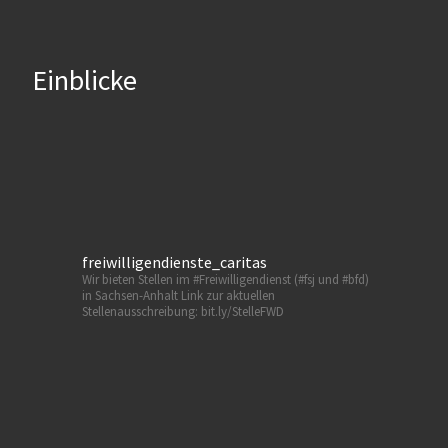
Einblicke
freiwilligendienste_caritas
Wir bieten Stellen im #Freiwilligendienst (#fsj und #bfd)
in Sachsen-Anhalt
Link zur aktuellen
Stellenausschreibung: bit.ly/StelleFWD