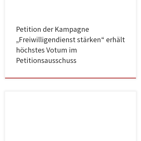
Petition der Kampagne
„Freiwilligendienst stärken“ erhält
höchstes Votum im
Petitionsausschuss
BFD 27+ – der Engagementdienst für alle über 27 Ein Freiwilliges
Soziales Jahr gleich nach der Schule, um zu schauen, ob zum
Beispiel Krankenpflege wirklich der Beruf ist, in dem ich später
auch arbeiten möchte. Oder ein Jahr im Kindergarten für die