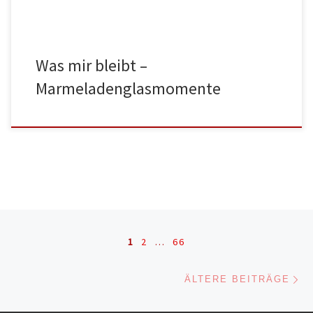
Was mir bleibt –
Marmeladenglasmomente
Beitragsnavigation
1
2
…
66
Äl
ÄLTERE BEITRÄGE