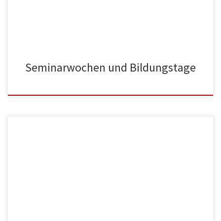
[…]
Seminarwochen und Bildungstage
wonach wird es wohl riechen? nach sommer und schneeflocken
nach müdigkeit und kaffee nach tränen und lachen nach geschrei
und stille nach herausforderung, erreichten zielen und
liegengebliebenen aufgaben nach…. Es ist wieder Juli und im
Freiwilligendienst ist das die Zeit des beginnenden
Abschiednehmens – in unseren Seminargruppen und auch in […]