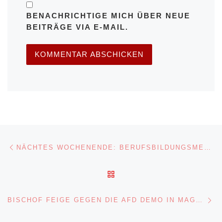
BENACHRICHTIGE MICH ÜBER NEUE
BEITRÄGE VIA E-MAIL.
Beitragsnavigation
Vorheriger Beitrag
NÄCHTES WOCHENENDE: BERUFSBILDUNGSMESSE PERSPEKTIVEN IN MAGDEBURG
ZURÜCK ZUR BEITRAGSL
Nä
BISCHOF FEIGE GEGEN DIE AFD DEMO IN MAGDEBURG…