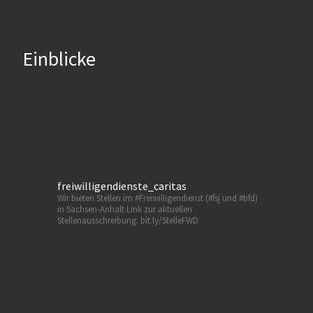
Einblicke
freiwilligendienste_caritas
Wir bieten Stellen im #Freiwilligendienst (#fsj und #bfd)
in Sachsen-Anhalt
Link zur aktuellen
Stellenausschreibung: bit.ly/StelleFWD