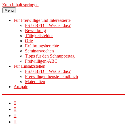
Zum Inhalt springen
Menü
Für Freiwillige und Interessierte
FSJ / BFD – Was ist das?
Bewerbung
Tätigkeitsfelder
Orte
Erfahrungsberichte
Seminarwochen
Tipps für den Schnuppertag
Freiwilligen-ABC
Für Einsatzstellen
FSJ / BFD – Was ist das?
Freiwilligendienste-handbuch
Materialien
Au-pair