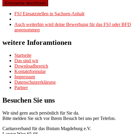
Beitragsnavigation
Vorheriger
FSJ Einsatzstellen in Sachsen-Anhalt
Beitrag
Zurück
zur
Nächster
Auch weiterhin wird deine Bewerbung für das FSJ oder BFD
Beitragsliste
Beitrag
angenommen
weitere Inforamtionen
Startseite
Das sind wir
Downloadbereich
Kontaktformular
Impressum
Datenschutzerklärung
Partner
Besuchen Sie uns
Wir sind gern auch persönlich für Sie da.
Bitte melden Sie sich vor Ihrem Besuch bei uns per Telefon.
Caritasverband für das Bistum Magdeburg e.V.
Langer Weg 65-66