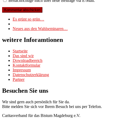
Benachrichtige mich über neue Beiträge via E-Mail.
Beitragsnavigation
Vorheriger
Es grünt so grün…
Beitrag
Zurück
zur
Nächster
Neues aus den Wahlseminaren…
Beitragsliste
Beitrag
weitere Inforamtionen
Startseite
Das sind wir
Downloadbereich
Kontaktformular
Impressum
Datenschutzerklärung
Partner
Besuchen Sie uns
Wir sind gern auch persönlich für Sie da.
Bitte melden Sie sich vor Ihrem Besuch bei uns per Telefon.
Caritasverband für das Bistum Magdeburg e.V.