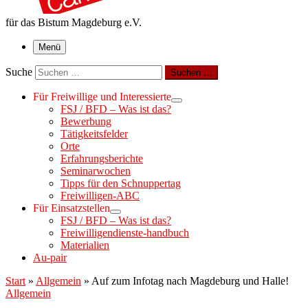
für das Bistum Magdeburg e.V.
Menü
Suche
Suchen …
Für Freiwillige und Interessierte
FSJ / BFD – Was ist das?
Bewerbung
Tätigkeitsfelder
Orte
Erfahrungsberichte
Seminarwochen
Tipps für den Schnuppertag
Freiwilligen-ABC
Für Einsatzstellen
FSJ / BFD – Was ist das?
Freiwilligendienste-handbuch
Materialien
Au-pair
Start
»
Allgemein
»
Auf zum Infotag nach Magdeburg und Halle!
Allgemein