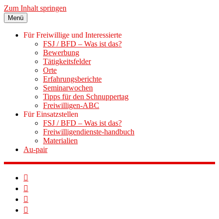
Zum Inhalt springen
Menü
Für Freiwillige und Interessierte
FSJ / BFD – Was ist das?
Bewerbung
Tätigkeitsfelder
Orte
Erfahrungsberichte
Seminarwochen
Tipps für den Schnuppertag
Freiwilligen-ABC
Für Einsatzstellen
FSJ / BFD – Was ist das?
Freiwilligendienste-handbuch
Materialien
Au-pair