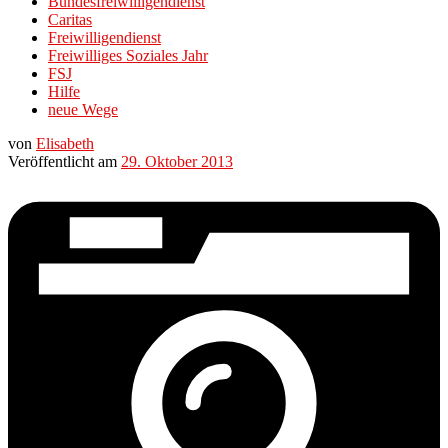
Bundesfreiwilligendienst
Caritas
Freiwilligendienst
Freiwilliges Soziales Jahr
FSJ
Hilfe
neue Wege
von
Elisabeth
Veröffentlicht am
29. Oktober 2013