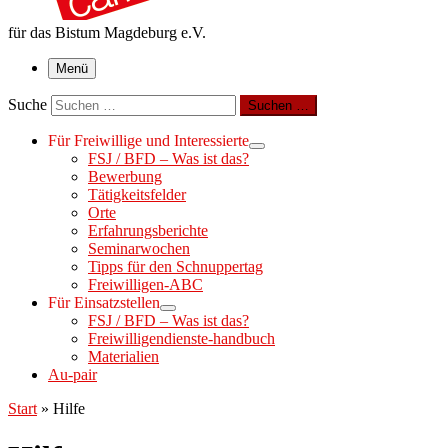
für das Bistum Magdeburg e.V.
Menü
Suche
Suchen …
Für Freiwillige und Interessierte
FSJ / BFD – Was ist das?
Bewerbung
Tätigkeitsfelder
Orte
Erfahrungsberichte
Seminarwochen
Tipps für den Schnuppertag
Freiwilligen-ABC
Für Einsatzstellen
FSJ / BFD – Was ist das?
Freiwilligendienste-handbuch
Materialien
Au-pair
Start
»
Hilfe