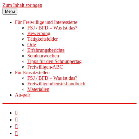
Zum Inhalt springen
Menü
Für Freiwillige und Interessierte
FSJ / BFD – Was ist das?
Bewerbung
Tätigkeitsfelder
Orte
Erfahrungsberichte
Seminarwochen
Tipps für den Schnuppertag
Freiwilligen-ABC
Für Einsatzstellen
FSJ / BFD – Was ist das?
Freiwilligendienste-handbuch
Materialien
Au-pair