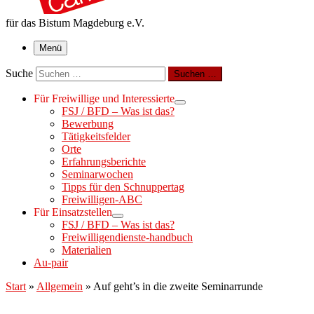
für das Bistum Magdeburg e.V.
Menü
Suche
Suchen …
Für Freiwillige und Interessierte
FSJ / BFD – Was ist das?
Bewerbung
Tätigkeitsfelder
Orte
Erfahrungsberichte
Seminarwochen
Tipps für den Schnuppertag
Freiwilligen-ABC
Für Einsatzstellen
FSJ / BFD – Was ist das?
Freiwilligendienste-handbuch
Materialien
Au-pair
Start
»
Allgemein
»
Auf geht’s in die zweite Seminarrunde