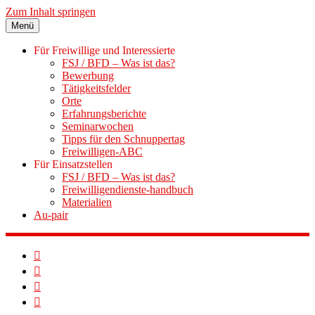
Zum Inhalt springen
Menü
Für Freiwillige und Interessierte
FSJ / BFD – Was ist das?
Bewerbung
Tätigkeitsfelder
Orte
Erfahrungsberichte
Seminarwochen
Tipps für den Schnuppertag
Freiwilligen-ABC
Für Einsatzstellen
FSJ / BFD – Was ist das?
Freiwilligendienste-handbuch
Materialien
Au-pair