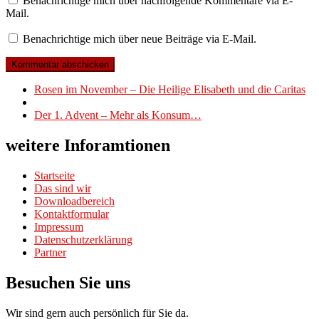
Benachrichtige mich über nachfolgende Kommentare via E-
Mail.
Benachrichtige mich über neue Beiträge via E-Mail.
Beitragsnavigation
Vorheriger
Rosen im November – Die Heilige Elisabeth und die Caritas
Beitrag
Zurück
zur
Nächster
Der 1. Advent – Mehr als Konsum…
Beitragsliste
Beitrag
weitere Inforamtionen
Startseite
Das sind wir
Downloadbereich
Kontaktformular
Impressum
Datenschutzerklärung
Partner
Besuchen Sie uns
Wir sind gern auch persönlich für Sie da.