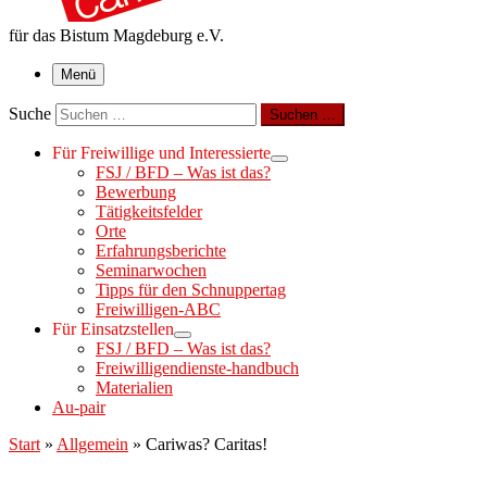
für das Bistum Magdeburg e.V.
Menü
Suche
Suchen …
Für Freiwillige und Interessierte
FSJ / BFD – Was ist das?
Bewerbung
Tätigkeitsfelder
Orte
Erfahrungsberichte
Seminarwochen
Tipps für den Schnuppertag
Freiwilligen-ABC
Für Einsatzstellen
FSJ / BFD – Was ist das?
Freiwilligendienste-handbuch
Materialien
Au-pair
Start
»
Allgemein
»
Cariwas? Caritas!