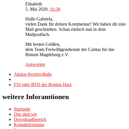
Elisabeth
5. Mai 2020,
16:38
Hallo Gabriela,
vielen Dank für deinen Kommentar! Wir haben dir eine
Mail geschrieben. Schau einfach mal in dein
Mailpostfach.
Mit besten Grüßen,
dein Team Freiwilligendienste der Caritas für das
Bistum Magdeburg e.V.
Antworten
Beitragsnavigation
Vorheriger
Aktion #wertvolljahr
Beitrag
Zurück
zur
Nächster
FSJ oder BFD der Region Harz
Beitragsliste
Beitrag
weitere Inforamtionen
Startseite
Das sind wir
Downloadbereich
Kontaktformular