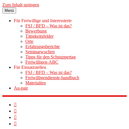
Zum Inhalt springen
Menü
Für Freiwillige und Interessierte
FSJ / BFD – Was ist das?
Bewerbung
Tätigkeitsfelder
Orte
Erfahrungsberichte
Seminarwochen
Tipps für den Schnuppertag
Freiwilligen-ABC
Für Einsatzstellen
FSJ / BFD – Was ist das?
Freiwilligendienste-handbuch
Materialien
Au-pair