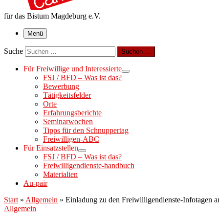
für das Bistum Magdeburg e.V.
Menü
Suche
Suchen …
Für Freiwillige und Interessierte
FSJ / BFD – Was ist das?
Bewerbung
Tätigkeitsfelder
Orte
Erfahrungsberichte
Seminarwochen
Tipps für den Schnuppertag
Freiwilligen-ABC
Für Einsatzstellen
FSJ / BFD – Was ist das?
Freiwilligendienste-handbuch
Materialien
Au-pair
Start
»
Allgemein
»
Einladung zu den Freiwilligendienste-Infotagen 
Allgemein