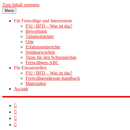
Zum Inhalt springen
Menü
Für Freiwillige und Interessierte
FSJ / BFD – Was ist das?
Bewerbung
Tätigkeitsfelder
Orte
Erfahrungsberichte
Seminarwochen
Tipps für den Schnuppertag
Freiwilligen-ABC
Für Einsatzstellen
FSJ / BFD – Was ist das?
Freiwilligendienste-handbuch
Materialien
Au-pair