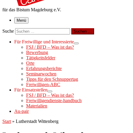
für das Bistum Magdeburg e.V.
Menü
Suche
Suchen …
Für Freiwillige und Interessierte
FSJ / BFD – Was ist das?
Bewerbung
Tätigkeitsfelder
Orte
Erfahrungsberichte
Seminarwochen
Tipps für den Schnuppertag
Freiwilligen-ABC
Für Einsatzstellen
FSJ / BFD – Was ist das?
Freiwilligendienste-handbuch
Materialien
Au-pair
Start
»
Lutherstadt Wittenberg