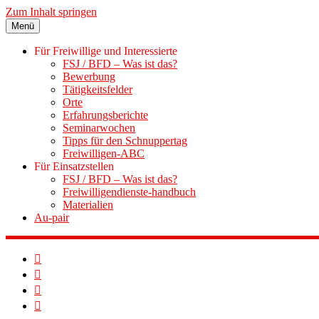
Zum Inhalt springen
Menü
Für Freiwillige und Interessierte
FSJ / BFD – Was ist das?
Bewerbung
Tätigkeitsfelder
Orte
Erfahrungsberichte
Seminarwochen
Tipps für den Schnuppertag
Freiwilligen-ABC
Für Einsatzstellen
FSJ / BFD – Was ist das?
Freiwilligendienste-handbuch
Materialien
Au-pair