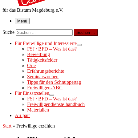
für das Bistum Magdeburg e.V.
Menü
Suche
Suchen …
Für Freiwillige und Interessierte
FSJ / BFD – Was ist das?
Bewerbung
Tätigkeitsfelder
Orte
Erfahrungsberichte
Seminarwochen
Tipps für den Schnuppertag
Freiwilligen-ABC
Für Einsatzstellen
FSJ / BFD – Was ist das?
Freiwilligendienste-handbuch
Materialien
Au-pair
Start
»
Freiwillige erzählen