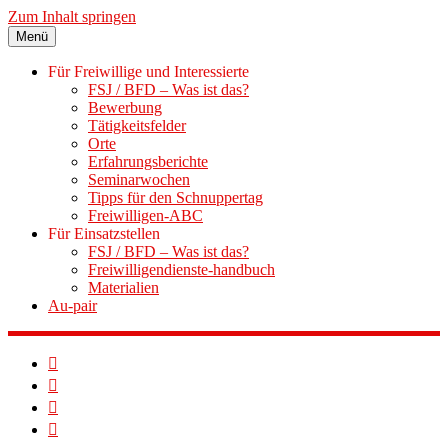
Zum Inhalt springen
Menü
Für Freiwillige und Interessierte
FSJ / BFD – Was ist das?
Bewerbung
Tätigkeitsfelder
Orte
Erfahrungsberichte
Seminarwochen
Tipps für den Schnuppertag
Freiwilligen-ABC
Für Einsatzstellen
FSJ / BFD – Was ist das?
Freiwilligendienste-handbuch
Materialien
Au-pair