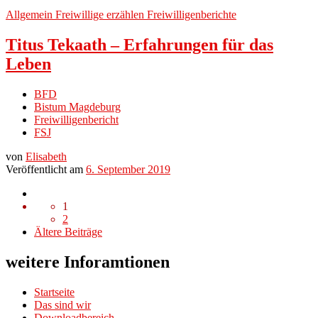
Allgemein
Freiwillige erzählen
Freiwilligenberichte
Titus Tekaath – Erfahrungen für das
Leben
BFD
Bistum Magdeburg
Freiwilligenbericht
FSJ
von
Elisabeth
Veröffentlicht am
6. September 2019
Beitragsnavigation
1
2
Ältere
Ältere Beiträge
Beiträge
weitere Inforamtionen
Startseite
Das sind wir
Downloadbereich