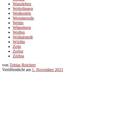
Wanzleben
Weferlingen
Weißenfels
Wernigerode
Wettin
Wittenberg
Wolfen
Wolmirstedt
Wörlitz
Zeitz
Zerbst
Zörbig
von
Tobias Reichert
Veröffentlicht am
1. November 2021