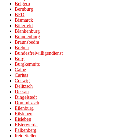
Belgern
Bernburg
BFD
Bismarck
Bitterfeld
Blankenburg
Brandenburg
Braunsbedra
Brehna
Bundesfreiwilligendienst
Burg
Burgkemnitz
Calbe
Caritas
Coswig
Delitzsch
Dessau
Dingelstedt
Dommitzsch
Eilenburg
Eilsleben
Eisleben
Elsterwerda
Falkenberg
freie Stellen