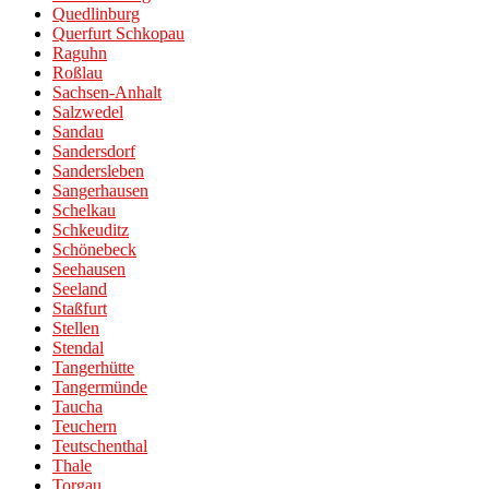
Quedlinburg
Querfurt Schkopau
Raguhn
Roßlau
Sachsen-Anhalt
Salzwedel
Sandau
Sandersdorf
Sandersleben
Sangerhausen
Schelkau
Schkeuditz
Schönebeck
Seehausen
Seeland
Staßfurt
Stellen
Stendal
Tangerhütte
Tangermünde
Taucha
Teuchern
Teutschenthal
Thale
Torgau