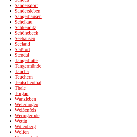
Sandersdorf
Sandersleben
Sangerhausen
Schelkau
Schkeuditz
Schönebeck
Seehausen
Seeland
Staßfurt
Stendal
Tangerhütte
Tangermünde
Taucha
Teuchern
Teutschenthal
Thale
Torgau
Wanzleben
Weferlingen
Weißenfels
Wernigerode
Wettin
Wittenberg
Wolfen