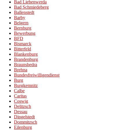
Bad Liebenwerda
Bad Schmiedeberg
Ballenstedt
Barby
Belgern
Bernburg
Bewerbung
BFD
Bismarck
Bitterfeld
Blankenburg
Brandenburg
Braunsbedra
Brehna
Bundesfreiwilligendienst
Burg
Burgkemnitz
Calbe
Caritas
Coswig
Delitzsch
Dessau
Dingelstedt
Dommitzsch
Eilenburg