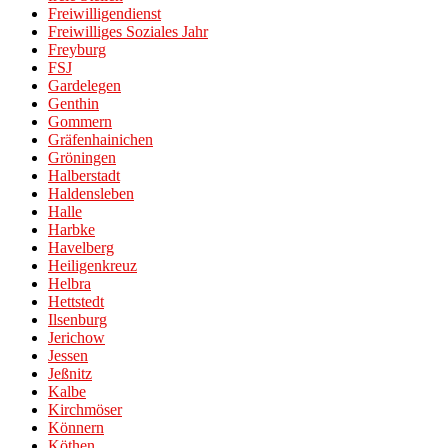
Freiwilligendienst
Freiwilliges Soziales Jahr
Freyburg
FSJ
Gardelegen
Genthin
Gommern
Gräfenhainichen
Gröningen
Halberstadt
Haldensleben
Halle
Harbke
Havelberg
Heiligenkreuz
Helbra
Hettstedt
Ilsenburg
Jerichow
Jessen
Jeßnitz
Kalbe
Kirchmöser
Könnern
Köthen