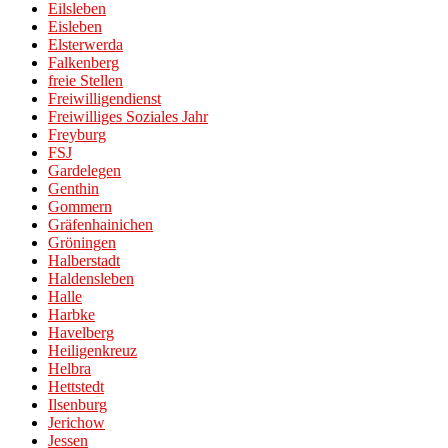
Eilsleben
Eisleben
Elsterwerda
Falkenberg
freie Stellen
Freiwilligendienst
Freiwilliges Soziales Jahr
Freyburg
FSJ
Gardelegen
Genthin
Gommern
Gräfenhainichen
Gröningen
Halberstadt
Haldensleben
Halle
Harbke
Havelberg
Heiligenkreuz
Helbra
Hettstedt
Ilsenburg
Jerichow
Jessen