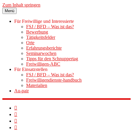
Zum Inhalt springen
Menü
Für Freiwillige und Interessierte
FSJ / BFD – Was ist das?
Bewerbung
Tätigkeitsfelder
Orte
Erfahrungsberichte
Seminarwochen
Tipps für den Schnuppertag
Freiwilligen-ABC
Für Einsatzstellen
FSJ / BFD – Was ist das?
Freiwilligendienste-handbuch
Materialien
Au-pair