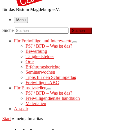
für das Bistum Magdeburg e.V.
Menü
Suche
Suchen …
Für Freiwillige und Interessierte
FSJ / BFD – Was ist das?
Bewerbung
Tätigkeitsfelder
Orte
Erfahrungsberichte
Seminarwochen
Tipps für den Schnuppertag
Freiwilligen-ABC
Für Einsatzstellen
FSJ / BFD – Was ist das?
Freiwilligendienste-handbuch
Materialien
Au-pair
Start
»
meinjahrcaritas