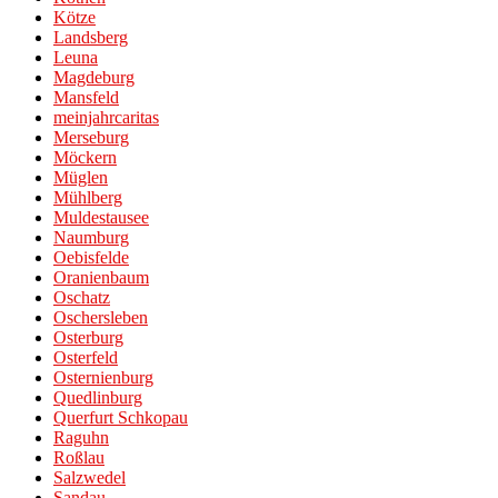
Kötze
Landsberg
Leuna
Magdeburg
Mansfeld
meinjahrcaritas
Merseburg
Möckern
Müglen
Mühlberg
Muldestausee
Naumburg
Oebisfelde
Oranienbaum
Oschatz
Oschersleben
Osterburg
Osterfeld
Osternienburg
Quedlinburg
Querfurt Schkopau
Raguhn
Roßlau
Salzwedel
Sandau