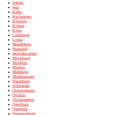
Jeßnitz
jetzt
Kalbe
Kirchmöser
Könnern
Köthen
Kötze
Landsberg
Leuna
Magdeburg
Mansfeld
meinjahrcaritas
Merseburg
Möckern
Müglen
Mühlberg
Muldestausee
Naumburg
Oebisfelde
Oranienbaum
Oschatz
Oschersleben
Osterburg
Osterfeld
Osternienburg