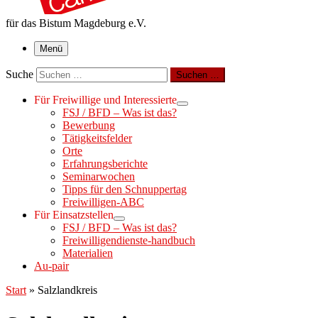
für das Bistum Magdeburg e.V.
Menü
Suche
Suchen …
Für Freiwillige und Interessierte
FSJ / BFD – Was ist das?
Bewerbung
Tätigkeitsfelder
Orte
Erfahrungsberichte
Seminarwochen
Tipps für den Schnuppertag
Freiwilligen-ABC
Für Einsatzstellen
FSJ / BFD – Was ist das?
Freiwilligendienste-handbuch
Materialien
Au-pair
Start
»
Salzlandkreis