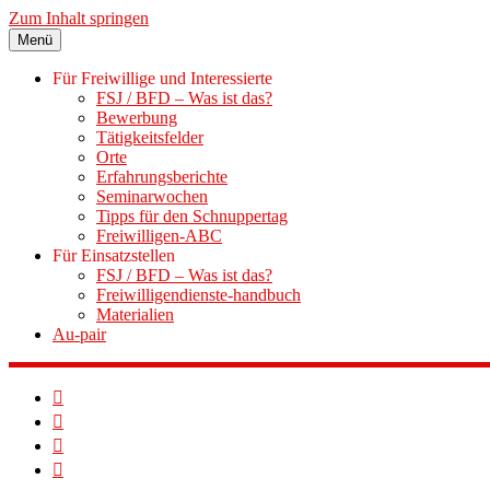
Zum Inhalt springen
Menü
Für Freiwillige und Interessierte
FSJ / BFD – Was ist das?
Bewerbung
Tätigkeitsfelder
Orte
Erfahrungsberichte
Seminarwochen
Tipps für den Schnuppertag
Freiwilligen-ABC
Für Einsatzstellen
FSJ / BFD – Was ist das?
Freiwilligendienste-handbuch
Materialien
Au-pair