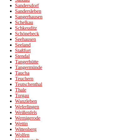
Sandersdorf
Sandersleben
Sangerhausen
Schelkau
Schkeuditz
Schönebeck
Seehausen
Seeland
Staßfurt
Stendal
Tangerhütte
Tangermünde
Taucha
Teuchern
Teutschenthal
Thale
Torgau
Wanzleben
Weferlingen
Weißenfels
Wernigerode
Wettin
Wittenberg
Wolfen