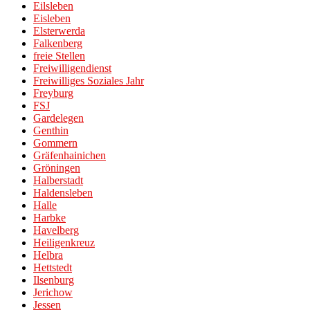
Eilsleben
Eisleben
Elsterwerda
Falkenberg
freie Stellen
Freiwilligendienst
Freiwilliges Soziales Jahr
Freyburg
FSJ
Gardelegen
Genthin
Gommern
Gräfenhainichen
Gröningen
Halberstadt
Haldensleben
Halle
Harbke
Havelberg
Heiligenkreuz
Helbra
Hettstedt
Ilsenburg
Jerichow
Jessen