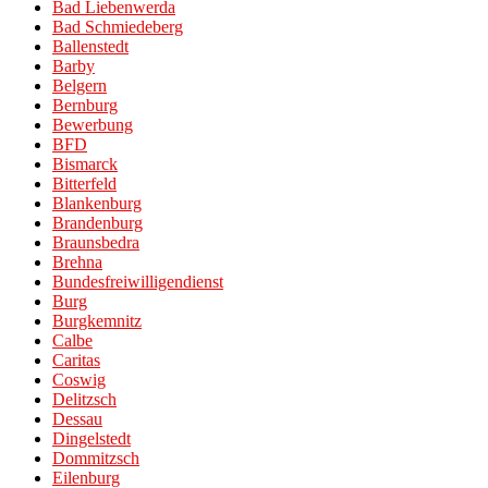
Bad Liebenwerda
Bad Schmiedeberg
Ballenstedt
Barby
Belgern
Bernburg
Bewerbung
BFD
Bismarck
Bitterfeld
Blankenburg
Brandenburg
Braunsbedra
Brehna
Bundesfreiwilligendienst
Burg
Burgkemnitz
Calbe
Caritas
Coswig
Delitzsch
Dessau
Dingelstedt
Dommitzsch
Eilenburg