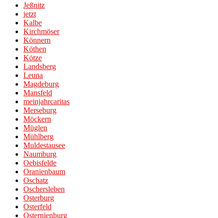
Jeßnitz
jetzt
Kalbe
Kirchmöser
Könnern
Köthen
Kötze
Landsberg
Leuna
Magdeburg
Mansfeld
meinjahrcaritas
Merseburg
Möckern
Müglen
Mühlberg
Muldestausee
Naumburg
Oebisfelde
Oranienbaum
Oschatz
Oschersleben
Osterburg
Osterfeld
Osternienburg