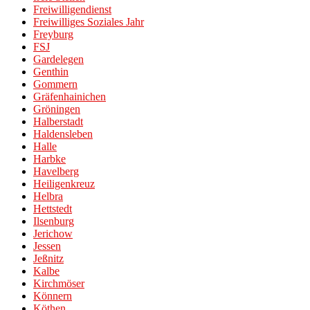
Freiwilligendienst
Freiwilliges Soziales Jahr
Freyburg
FSJ
Gardelegen
Genthin
Gommern
Gräfenhainichen
Gröningen
Halberstadt
Haldensleben
Halle
Harbke
Havelberg
Heiligenkreuz
Helbra
Hettstedt
Ilsenburg
Jerichow
Jessen
Jeßnitz
Kalbe
Kirchmöser
Könnern
Köthen