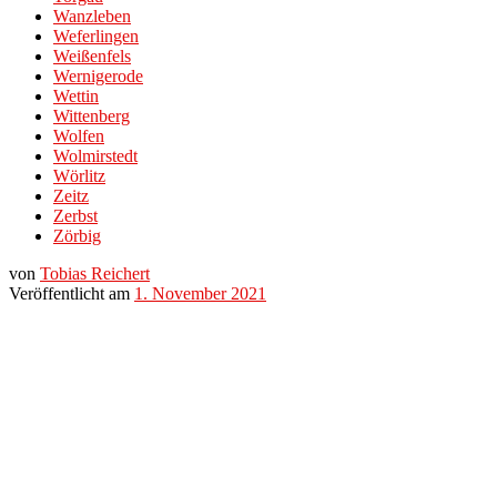
Wanzleben
Weferlingen
Weißenfels
Wernigerode
Wettin
Wittenberg
Wolfen
Wolmirstedt
Wörlitz
Zeitz
Zerbst
Zörbig
von
Tobias Reichert
Veröffentlicht am
1. November 2021