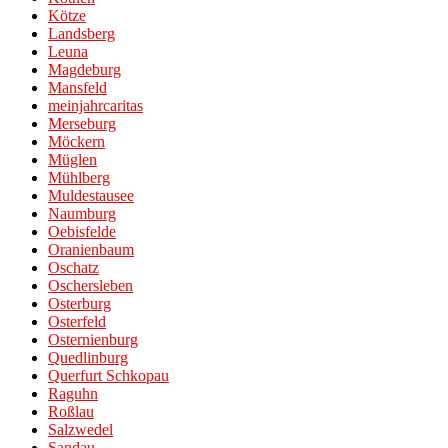
Kötze
Landsberg
Leuna
Magdeburg
Mansfeld
meinjahrcaritas
Merseburg
Möckern
Müglen
Mühlberg
Muldestausee
Naumburg
Oebisfelde
Oranienbaum
Oschatz
Oschersleben
Osterburg
Osterfeld
Osternienburg
Quedlinburg
Querfurt Schkopau
Raguhn
Roßlau
Salzwedel
Sandau