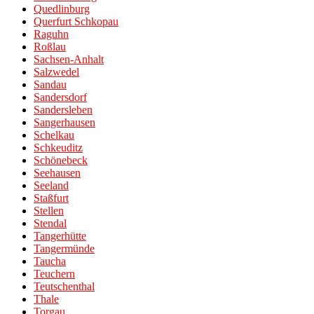
Quedlinburg
Querfurt Schkopau
Raguhn
Roßlau
Sachsen-Anhalt
Salzwedel
Sandau
Sandersdorf
Sandersleben
Sangerhausen
Schelkau
Schkeuditz
Schönebeck
Seehausen
Seeland
Staßfurt
Stellen
Stendal
Tangerhütte
Tangermünde
Taucha
Teuchern
Teutschenthal
Thale
Torgau