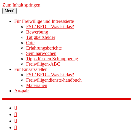
Zum Inhalt springen
Menü
Für Freiwillige und Interessierte
FSJ / BFD – Was ist das?
Bewerbung
Tätigkeitsfelder
Orte
Erfahrungsberichte
Seminarwochen
Tipps für den Schnuppertag
Freiwilligen-ABC
Für Einsatzstellen
FSJ / BFD – Was ist das?
Freiwilligendienste-handbuch
Materialien
Au-pair