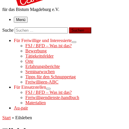
für das Bistum Magdeburg e.V.
Menü
Suche
Suchen …
Für Freiwillige und Interessierte
FSJ / BFD – Was ist das?
Bewerbung
Tätigkeitsfelder
Orte
Erfahrungsberichte
Seminarwochen
Tipps für den Schnuppertag
Freiwilligen-ABC
Für Einsatzstellen
FSJ / BFD – Was ist das?
Freiwilligendienste-handbuch
Materialien
Au-pair
Start
»
Eilsleben