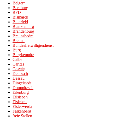
Belgern
Bernburg
BFD
Bismarck
Bitterfeld
Blankenburg
Brandenburg
Braunsbedra
Brehna
Bundesfreiwilligendienst
Burg
Burgkemnitz
Calbe
Caritas
Coswig
Delitzsch
Dessau
Dingelstedt
Dommitzsch
Eilenburg
Eilsleben
Eisleben
Elsterwerda
Falkenberg
freie Stellen