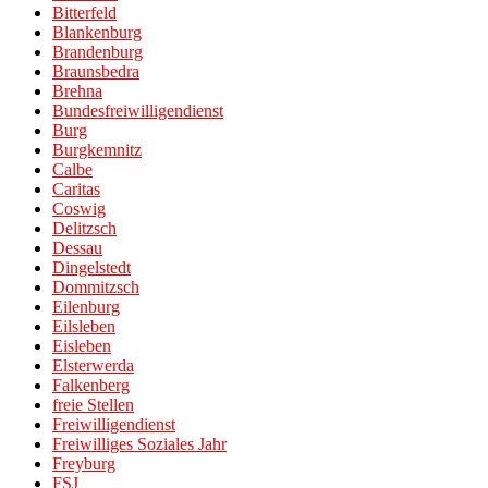
Bitterfeld
Blankenburg
Brandenburg
Braunsbedra
Brehna
Bundesfreiwilligendienst
Burg
Burgkemnitz
Calbe
Caritas
Coswig
Delitzsch
Dessau
Dingelstedt
Dommitzsch
Eilenburg
Eilsleben
Eisleben
Elsterwerda
Falkenberg
freie Stellen
Freiwilligendienst
Freiwilliges Soziales Jahr
Freyburg
FSJ