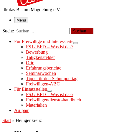
für das Bistum Magdeburg e.V.
Menü
Suche
Suchen …
Für Freiwillige und Interessierte
FSJ / BFD – Was ist das?
Bewerbung
Tätigkeitsfelder
Orte
Erfahrungsberichte
Seminarwochen
Tipps für den Schnuppertag
Freiwilligen-ABC
Für Einsatzstellen
FSJ / BFD – Was ist das?
Freiwilligendienste-handbuch
Materialien
Au-pair
Start
»
Heiligenkreuz