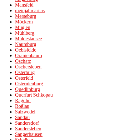
Mansfeld
meinjahrcaritas
Merseburg
Möckern
Müglen
Mühlberg
Muldestausee
Naumburg
Oebisfelde
Oranienbaum
Oschatz
Oschersleben
Osterburg
Osterfeld
Osternienburg
Quedlinburg
Querfurt Schkopau
Raguhn
Roßlau
Salzwedel
Sandau
Sandersdorf
Sandersleben
Sangerhausen
Schelkau