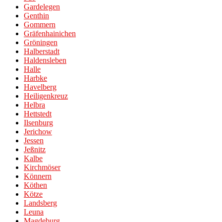
Gardelegen
Genthin
Gommern
Gräfenhainichen
Gröningen
Halberstadt
Haldensleben
Halle
Harbke
Havelberg
Heiligenkreuz
Helbra
Hettstedt
Ilsenburg
Jerichow
Jessen
Jeßnitz
Kalbe
Kirchmöser
Könnern
Köthen
Kötze
Landsberg
Leuna
Magdeburg