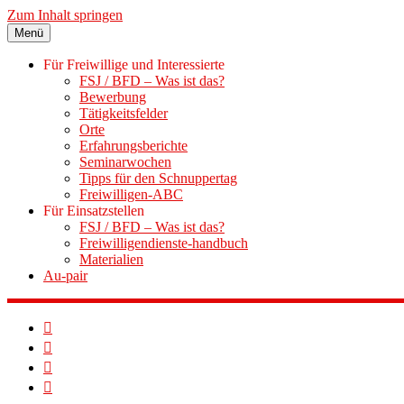
Zum Inhalt springen
Menü
Für Freiwillige und Interessierte
FSJ / BFD – Was ist das?
Bewerbung
Tätigkeitsfelder
Orte
Erfahrungsberichte
Seminarwochen
Tipps für den Schnuppertag
Freiwilligen-ABC
Für Einsatzstellen
FSJ / BFD – Was ist das?
Freiwilligendienste-handbuch
Materialien
Au-pair