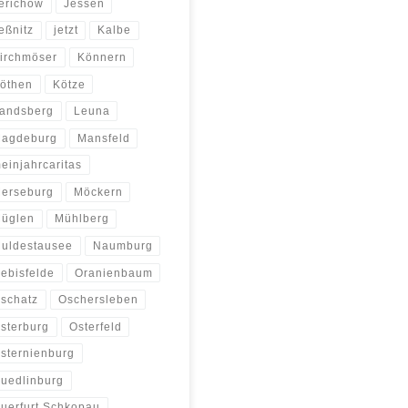
erichow
Jessen
eßnitz
jetzt
Kalbe
irchmöser
Könnern
öthen
Kötze
andsberg
Leuna
agdeburg
Mansfeld
einjahrcaritas
erseburg
Möckern
üglen
Mühlberg
uldestausee
Naumburg
ebisfelde
Oranienbaum
schatz
Oschersleben
sterburg
Osterfeld
sternienburg
uedlinburg
uerfurt Schkopau