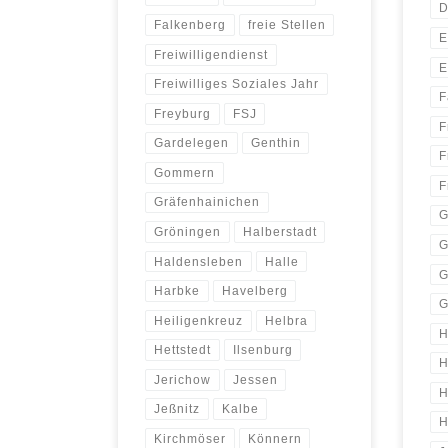
D
Falkenberg
freie Stellen
E
Freiwilligendienst
E
Freiwilliges Soziales Jahr
F
Freyburg
FSJ
F
Gardelegen
Genthin
F
Gommern
F
Gräfenhainichen
G
Gröningen
Halberstadt
G
Haldensleben
Halle
G
Harbke
Havelberg
G
Heiligenkreuz
Helbra
H
Hettstedt
Ilsenburg
H
Jerichow
Jessen
H
Jeßnitz
Kalbe
H
Kirchmöser
Könnern