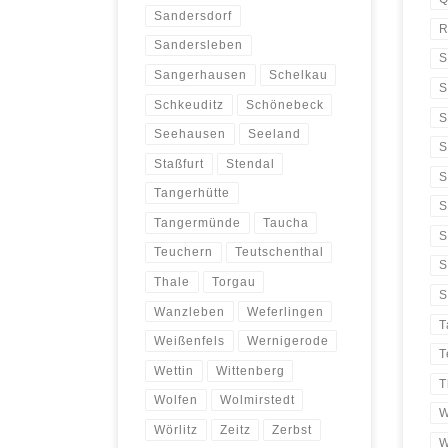
Sandersdorf
R
Sandersleben
S
Sangerhausen
Schelkau
S
Schkeuditz
Schönebeck
S
Seehausen
Seeland
S
Staßfurt
Stendal
S
Tangerhütte
S
Tangermünde
Taucha
S
Teuchern
Teutschenthal
S
Thale
Torgau
S
Wanzleben
Weferlingen
T
Weißenfels
Wernigerode
T
Wettin
Wittenberg
T
Wolfen
Wolmirstedt
W
Wörlitz
Zeitz
Zerbst
W