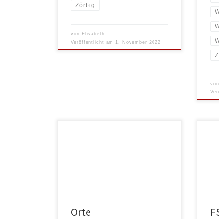
Zörbig
W
W
von
Elisabeth
W
Veröffentlicht am
1. November 2022
Z
vo
Ver
Ein 
Hier findest Du alle Einsatzstellen bei
Bund
unserem Verband
win 
Gese
Orte
FS