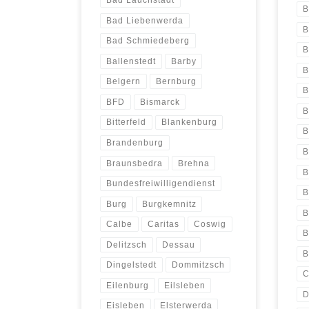
Bad Lauchstadt
B
Bad Liebenwerda
B
Bad Schmiedeberg
B
Ballenstedt
Barby
B
Belgern
Bernburg
B
BFD
Bismarck
B
Bitterfeld
Blankenburg
B
Brandenburg
B
Braunsbedra
Brehna
B
Bundesfreiwilligendienst
B
Burg
Burgkemnitz
B
Calbe
Caritas
Coswig
B
Delitzsch
Dessau
B
Dingelstedt
Dommitzsch
C
Eilenburg
Eilsleben
D
Eisleben
Elsterwerda