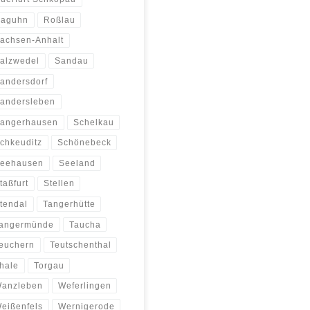
aguhn
Roßlau
achsen-Anhalt
alzwedel
Sandau
andersdorf
andersleben
angerhausen
Schelkau
chkeuditz
Schönebeck
eehausen
Seeland
taßfurt
Stellen
tendal
Tangerhütte
angermünde
Taucha
euchern
Teutschenthal
hale
Torgau
anzleben
Weferlingen
eißenfels
Wernigerode