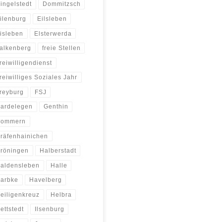
ingelstedt
Dommitzsch
ilenburg
Eilsleben
isleben
Elsterwerda
alkenberg
freie Stellen
reiwilligendienst
reiwilliges Soziales Jahr
reyburg
FSJ
ardelegen
Genthin
ommern
räfenhainichen
röningen
Halberstadt
aldensleben
Halle
arbke
Havelberg
eiligenkreuz
Helbra
ettstedt
Ilsenburg