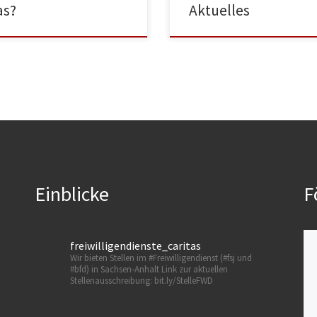
as?
Aktuelles
Einblicke
F
freiwilligendienste_caritas
Wir bieten Stellen im #Freiwilligendienst (#fsj und
#bfd) in Sachsen-Anhalt
Link zur aktuellen
Stellenausschreibung: bit.ly/StelleFWD