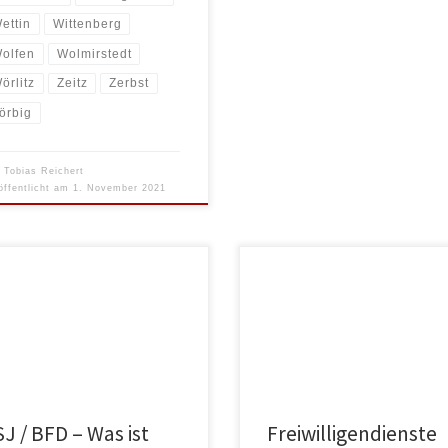
ettin
Wittenberg
olfen
Wolmirstedt
örlitz
Zeitz
Zerbst
örbig
n
Tobias Reichert
öffentlicht am
1. November 2021
Freiwilliges Soziales Jahr oder
esfreiwilligendienst ist ein win-
Engagement für dich und die
llschaft.
J / BFD – Was ist
Freiwilligendienste