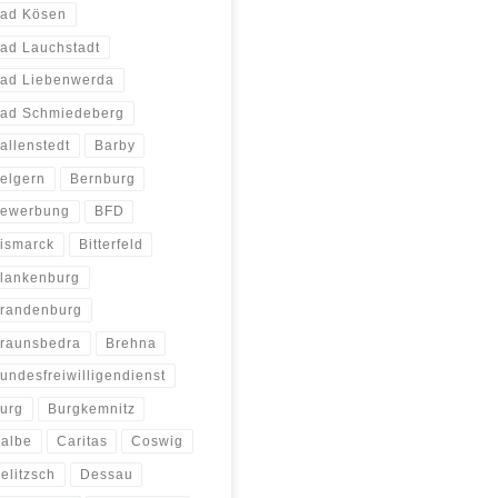
ad Kösen
ad Lauchstadt
ad Liebenwerda
ad Schmiedeberg
allenstedt
Barby
elgern
Bernburg
ewerbung
BFD
ismarck
Bitterfeld
lankenburg
randenburg
raunsbedra
Brehna
undesfreiwilligendienst
urg
Burgkemnitz
albe
Caritas
Coswig
elitzsch
Dessau