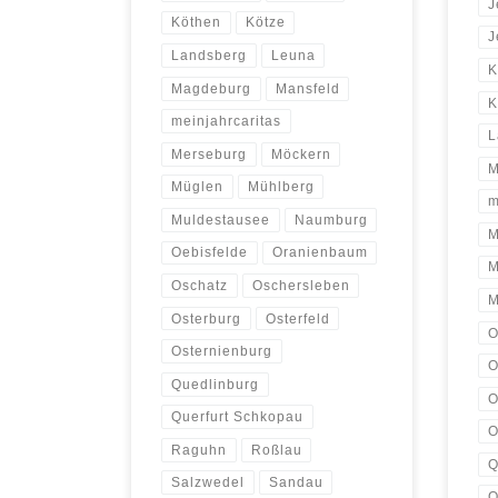
J
Köthen
Kötze
J
Landsberg
Leuna
K
Magdeburg
Mansfeld
K
meinjahrcaritas
L
Merseburg
Möckern
M
Müglen
Mühlberg
m
Muldestausee
Naumburg
M
Oebisfelde
Oranienbaum
M
Oschatz
Oschersleben
M
Osterburg
Osterfeld
O
Osternienburg
O
Quedlinburg
O
Querfurt Schkopau
O
Raguhn
Roßlau
Q
Salzwedel
Sandau
Q